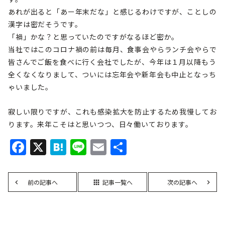
あれが出ると「あー年末だな」と感じるわけですが、ことしの
漢字は密だそうです。
「禍」かな？と思っていたのですがなるほど密か。
当社ではこのコロナ禍の前は毎月、食事会やらランチ会やらで
皆さんでご飯を食べに行く会社でしたが、今年は１月以降もう
全くなくなりまして、ついには忘年会や新年会も中止となっち
ゃいました。
寂しい限りですが、これも感染拡大を防止するため我慢してお
ります。来年こそはと思いつつ、日々働いております。
Facebook
X
Hatena
Line
Email
共
有
前の記事へ
記事一覧へ
次の記事へ
apps