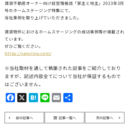
賃貸不動産オーナー向け経営情報誌「家主と地主」2023年3月
号のホームステージング特集にて、
当社事例を取り上げていただきました。
賃貸物件におけるホームステージングの成功事例等が掲載され
ています。
ぜひご覧ください。
https://yanujinu.com/
※当社取材を通して執筆された記事をご紹介しており
ますが、記述内容全てについて当社が保証するもので
はございません。
Facebook
X
Hatena
Line
Email
共
有
前の記事へ
記事一覧へ
次の記事へ
apps