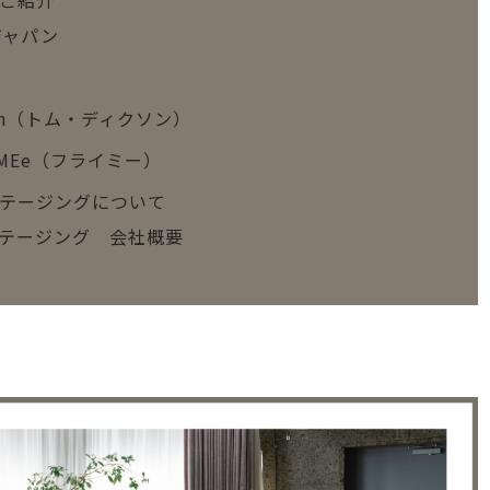
ご紹介
ジャパン
xon（トム・ディクソン）
MEe（フライミー）
テージングについて
テージング 会社概要