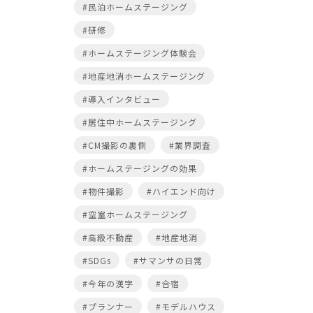
#民泊ホームステージング
#研修
#ホームステージング体験会
#地産地消ホームステージング
#導入インタビュー
#居住中ホームステージング
#CM撮影の裏側
#業界調査
#ホームステージングの効果
#物件撮影
#ハイエンド向け
#空室ホームステージング
#高級不動産
#地産地消
#SDGs
#サマンサの日常
#今年の漢字
#合宿
#プランナー
#モデルハウス