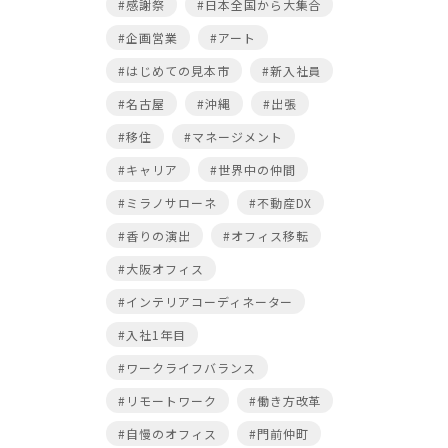
#感謝祭
#日本全国から大集合
#企画営業
#アート
#はじめての見本市
#新入社員
#名古屋
#沖縄
#出張
#移住
#マネージメント
#キャリア
#世界中の仲間
#ミラノサローネ
#不動産DX
#香りの演出
#オフィス移転
#大阪オフィス
#インテリアコーディネーター
#入社1年目
#ワークライフバランス
#リモートワーク
#働き方改革
#自慢のオフィス
#門前仲町