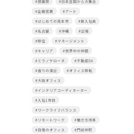
#感謝祭
#日本全国から大集合
#企画営業
#アート
#はじめての見本市
#新入社員
#名古屋
#沖縄
#出張
#移住
#マネージメント
#キャリア
#世界中の仲間
#ミラノサローネ
#不動産DX
#香りの演出
#オフィス移転
#大阪オフィス
#インテリアコーディネーター
#入社1年目
#ワークライフバランス
#リモートワーク
#働き方改革
#自慢のオフィス
#門前仲町