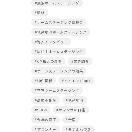
#民泊ホームステージング
#研修
#ホームステージング体験会
#地産地消ホームステージング
#導入インタビュー
#居住中ホームステージング
#CM撮影の裏側
#業界調査
#ホームステージングの効果
#物件撮影
#ハイエンド向け
#空室ホームステージング
#高級不動産
#地産地消
#SDGs
#サマンサの日常
#今年の漢字
#合宿
#プランナー
#モデルハウス