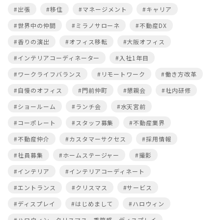
#出張
#移住
#マネージメント
#キャリア
#世界中の仲間
#ミラノサローネ
#不動産DX
#香りの演出
#オフィス移転
#大阪オフィス
#インテリアコーディネーター
#入社1年目
#ワークライフバランス
#リモートワーク
#働き方改革
#自慢のオフィス
#門前仲町
#懇親会
#社内研修
#ショールーム
#ランチ会
#水天宮前
#コーポレート
#スタッフ募集
#不動産業界
#不動産仲介
#カスタマーサクセス
#採用情報
#社員募集
#ホームステージャー
#撮影
#インテリア
#インテリアコーディネート
#エントランス
#クリスマス
#サービス
#ディスプレイ
#はじめまして
#ハロウィン
#ハロウィン，クリスマス，季節感，ディスプレイ