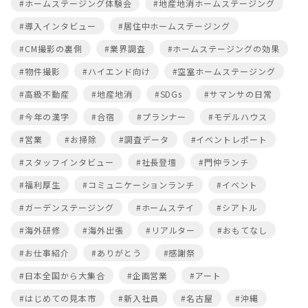
#ホームステージング体験会
#地産地消ホームステージング
#導入インタビュー
#居住中ホームステージング
#CM撮影の裏側
#業界調査
#ホームステージングの効果
#物件撮影
#ハイエンド向け
#空室ホームステージング
#高級不動産
#地産地消
#SDGs
#サマンサの日常
#今年の漢字
#合宿
#プランナー
#モデルハウス
#営業
#お掃除
#調査データ
#イベントレポート
#スタッフインタビュー
#社長登壇
#門仲ランチ
#福利厚生
#コミュニケーションランチ
#イベント
#ガーデンステージング
#ホームステイ
#シアトル
#海外研修
#海外出張
#リアルター
#おもてなし
#お仕事紹介
#ありがとう
#感謝祭
#日本全国から大集合
#企画営業
#アート
#はじめての見本市
#新入社員
#名古屋
#沖縄