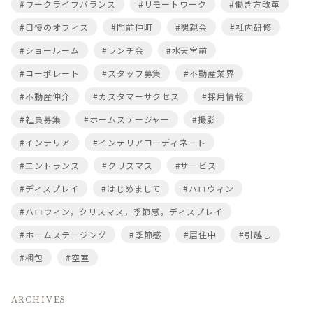
#ワークライフバランス
#リモートワーク
#働き方改革
#自慢のオフィス
#門前仲町
#懇親会
#社内研修
#ショールーム
#ランチ会
#水天宮前
#コーポレート
#スタッフ募集
#不動産業界
#不動産仲介
#カスタマーサクセス
#採用情報
#社員募集
#ホームステージャー
#撮影
#インテリア
#インテリアコーディネート
#エントランス
#クリスマス
#サービス
#ディスプレイ
#はじめまして
#ハロウィン
#ハロウィン，クリスマス，季節感，ディスプレイ
#ホームステージング
#季節感
#居住中
#引越し
#梱包
#空室
ARCHIVES