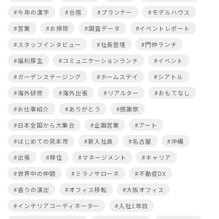
#今年の漢字
#合宿
#プランナー
#モデルハウス
#営業
#お掃除
#調査データ
#イベントレポート
#スタッフインタビュー
#社長登壇
#門仲ランチ
#福利厚生
#コミュニケーションランチ
#イベント
#ガーデンステージング
#ホームステイ
#シアトル
#海外研修
#海外出張
#リアルター
#おもてなし
#お仕事紹介
#ありがとう
#感謝祭
#日本全国から大集合
#企画営業
#アート
#はじめての見本市
#新入社員
#名古屋
#沖縄
#出張
#移住
#マネージメント
#キャリア
#世界中の仲間
#ミラノサローネ
#不動産DX
#香りの演出
#オフィス移転
#大阪オフィス
#インテリアコーディネーター
#入社1年目