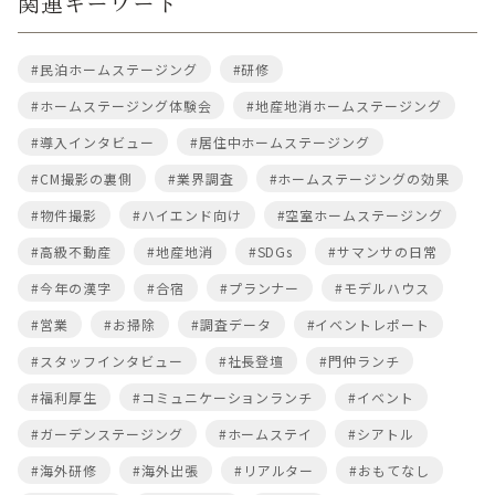
関連キーワード
#民泊ホームステージング
#研修
#ホームステージング体験会
#地産地消ホームステージング
#導入インタビュー
#居住中ホームステージング
#CM撮影の裏側
#業界調査
#ホームステージングの効果
#物件撮影
#ハイエンド向け
#空室ホームステージング
#高級不動産
#地産地消
#SDGs
#サマンサの日常
#今年の漢字
#合宿
#プランナー
#モデルハウス
#営業
#お掃除
#調査データ
#イベントレポート
#スタッフインタビュー
#社長登壇
#門仲ランチ
#福利厚生
#コミュニケーションランチ
#イベント
#ガーデンステージング
#ホームステイ
#シアトル
#海外研修
#海外出張
#リアルター
#おもてなし