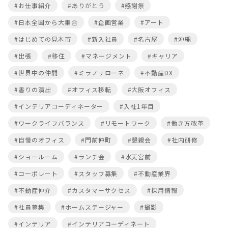
#お仕事紹介
#ありがとう
#感謝祭
#日本全国から大集合
#企画営業
#アート
#はじめての見本市
#新入社員
#名古屋
#沖縄
#出張
#移住
#マネージメント
#キャリア
#世界中の仲間
#ミラノサローネ
#不動産DX
#香りの演出
#オフィス移転
#大阪オフィス
#インテリアコーディネーター
#入社1年目
#ワークライフバランス
#リモートワーク
#働き方改革
#自慢のオフィス
#門前仲町
#懇親会
#社内研修
#ショールーム
#ランチ会
#水天宮前
#コーポレート
#スタッフ募集
#不動産業界
#不動産仲介
#カスタマーサクセス
#採用情報
#社員募集
#ホームステージャー
#撮影
#インテリア
#インテリアコーディネート