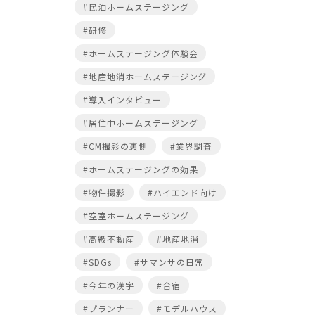
#民泊ホームステージング
#研修
#ホームステージング体験会
#地産地消ホームステージング
#導入インタビュー
#居住中ホームステージング
#CM撮影の裏側
#業界調査
#ホームステージングの効果
#物件撮影
#ハイエンド向け
#空室ホームステージング
#高級不動産
#地産地消
#SDGs
#サマンサの日常
#今年の漢字
#合宿
#プランナー
#モデルハウス