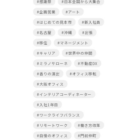
#感謝祭
#日本全国から大集合
#企画営業
#アート
#はじめての見本市
#新入社員
#名古屋
#沖縄
#出張
#移住
#マネージメント
#キャリア
#世界中の仲間
#ミラノサローネ
#不動産DX
#香りの演出
#オフィス移転
#大阪オフィス
#インテリアコーディネーター
#入社1年目
#ワークライフバランス
#リモートワーク
#働き方改革
#自慢のオフィス
#門前仲町